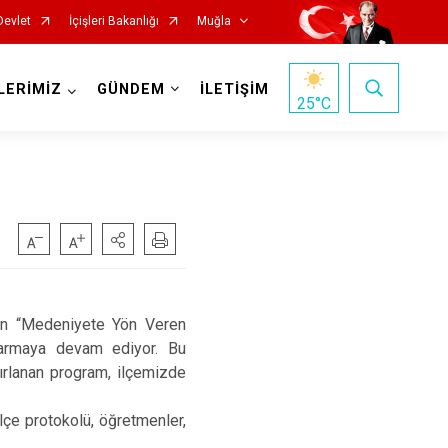
Devlet
İçişleri Bakanlığı
Muğla
LERİMİZ
GÜNDEM
İLETİŞİM
25
°C
Milas
n “Medeniyete Yön Veren
Ortaca
ktarmaya devam ediyor. Bu
rlanan program, ilçemizde
Ula
Yatağan
 protokolü, öğretmenler,