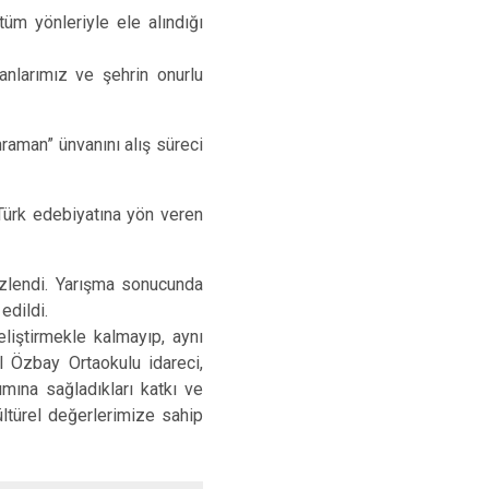
Seydikemer
m yönleriyle ele alındığı
Menteşe
anlarımız ve şehrin onurlu
hraman” ünvanını alış süreci
 Türk edebiyatına yön veren
zlendi. Yarışma sonucunda
edildi.
iştirmekle kalmayıp, aynı
l Özbay Ortaokulu idareci,
ımına sağladıkları katkı ve
ltürel değerlerimize sahip