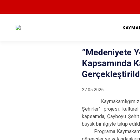
KAYMA
“Medeniyete Yö
Kapsamında K
Gerçekleştirild
22.05.2026
Kaymakamlığımız koordi
Şehirler” projesi, kültü
kapsamda, Çayboyu Şehit 
büyük bir ilgiyle takip edild
Programa Kaymakamımız S
öğrenciler ve vatandaşlarım