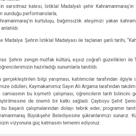
Kavaklıdere
ılmaz kalesi, İstiklal Madalyalı şehir Kahramanmaraş’ın tü
Köyceğiz
in sunduğu performanslarla;
ahramanmaraş’ın kurtuluşu, bağımsızlık ateşimizi yakan kahram
Marmaris
nlatıldı.
 Madalya: Şehrin İstiklal Madalyası ile taçlanan şanlı tarihi, “Ka
ras: Şehrin zengin mutfak kültürü, eşsiz coğrafi güzellikleri ile
öğrencilerimizin hazırladığı sunumlarla tanıtıldı.
leştirilen bilgi yarışması, katılımcılar tarafından ilgiyle i
mize ödülleri, Kaymakamımız Sayın Ali Argama tarafından takdim 
sının bu kıymetli çalışması, öğrencilerin tarih bilincini gel
ştirilmesine de önemli bir katkı sağladı. Çayboyu Şehit Şeno
bu başarılı çalışmalarından dolayı tebrik eder; programın tanıt
ramanmaraş Büyükşehir Belediyesine şükranlarımızı sunarız. Kü
çemizin vizyonuna güç katmasını temenni ediyoruz.