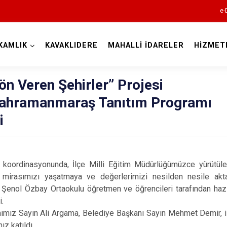
e-
KAMLIK
KAVAKLIDERE
MAHALLİ İDARELER
HİZMET
Muğla
n Veren Şehirler” Projesi
ahramanmaraş Tanıtım Programı
i
Bodrum
nasyonunda, İlçe Milli Eğitim Müdürlüğümüzce yürütüle
Dalaman
rel mirasımızı yaşatmaya ve değerlerimizi nesilden nesile a
Şenol Özbay Ortaokulu öğretmen ve öğrencileri tarafından hazı
Datça
i.
Fethiye
ayın Ali Argama, Belediye Başkanı Sayın Mehmet Demir, ilçe
ız katıldı.