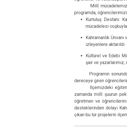
Millî mücadelemizin sars
programda, öğrencilerimiz
Kurtuluş Destanı: K
mücadelesi coşkuyla a
Kahramanlık Ünvanı ve
izleyenlere aktarıldı.
Kültürel ve Edebi Mi
şair ve yazarlarımız, 
Programın sonunda gerçek
dereceye giren öğrencileri
İlçemizdeki eğitim camia
zamanda millî şuurun peki
öğretmen ve öğrencilerini 
desteklerinden dolayı Kah
çıkan bu tür projelerin il