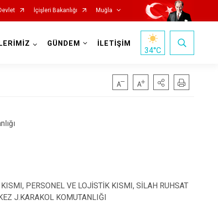
Devlet
İçişleri Bakanlığı
Muğla
LERİMİZ
GÜNDEM
İLETİŞİM
34
°C
nlığı
Milas
Ortaca
T KISMI, PERSONEL VE LOJİSTİK KISMI, SİLAH RUHSAT
Ula
RKEZ J.KARAKOL KOMUTANLIĞI
Yatağan