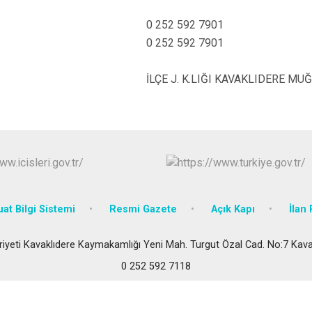
Kavaklıdere
0 252 592 7901
Köyceğiz
0 252 592 7901
Marmaris
İLÇE J. K.LIĞI KAVAKLIDERE MU
at Bilgi Sistemi
Resmi Gazete
Açık Kapı
İlan 
iyeti Kavaklıdere Kaymakamlığı Yeni Mah. Turgut Özal Cad. No:7 Ka
0 252 592 7118