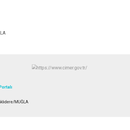
Seydikemer
Menteşe
ĞLA
Portalı
vaklıdere/MUĞLA