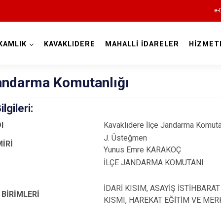
e-
KAMLIK
KAVAKLIDERE
MAHALLİ İDARELER
HİZMET
Muğla
Jandarma Komutanlığı
lgileri:
I
Kavaklıdere İlçe Jandarma Komuta
J. Üsteğmen
İRİ
Yunus Emre KARAKOÇ
Bodrum
İLÇE JANDARMA KOMUTANI
Dalaman
İDARİ KISIM, ASAYİŞ İSTİHBARA
Datça
BİRİMLERİ
KISMI, HAREKAT EĞİTİM VE ME
Fethiye