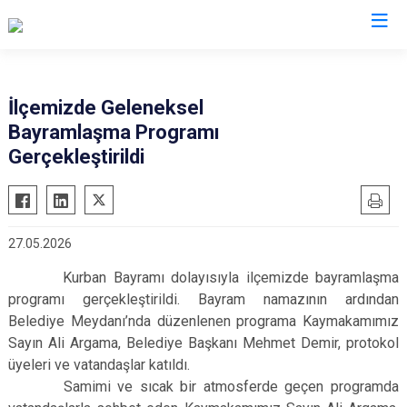
Muğla
İlçemizde Geleneksel
Bayramlaşma Programı
Bodrum
Milas
Gerçekleştirildi
Dalaman
Ortaca
Datça
Ula
Fethiye
Yatağan
27.05.2026
Kavaklıdere
Seydikemer
Kurban Bayramı dolayısıyla ilçemizde bayramlaşma
Köyceğiz
Menteşe
programı gerçekleştirildi. Bayram namazının ardından
Marmaris
Belediye Meydanı’nda düzenlenen programa Kaymakamımız
Sayın Ali Argama, Belediye Başkanı Mehmet Demir, protokol
üyeleri ve vatandaşlar katıldı.
Samimi ve sıcak bir atmosferde geçen programda