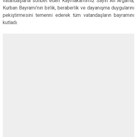
vatandaşlarla sohbet eden Kaymakamımız Sayın Ali Argama,
Kurban Bayramı’nın birlik, beraberlik ve dayanışma duygularını
pekiştirmesini temenni ederek tüm vatandaşların bayramını
kutladı.