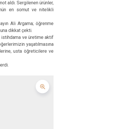
Seydikemer
ot aldı. Sergilenen ürünler,
ün en somut ve nitelikli
Menteşe
ayın Ali Argama; öğrenme
na dikkat çekti.
istihdama ve üretime aktif
eğerlerimizin yaşatılmasına
rine, usta öğreticilere ve
erdi.