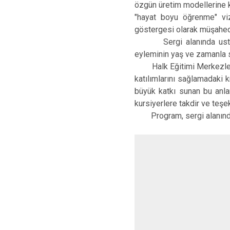
özgün üretim modellerine ka
"hayat boyu öğrenme" vi
göstergesi olarak müşahed
Sergi alanında usta öğr
eyleminin yaş ve zamanla s
Halk Eğitimi Merkezlerini
katılımlarını sağlamadaki 
büyük katkı sunan bu anla
kursiyerlere takdir ve teşekk
Program, sergi alanında ya