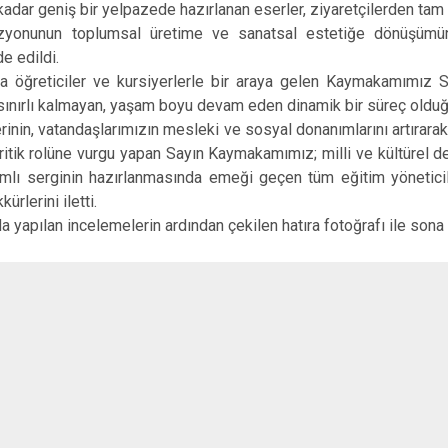
Kavaklıdere
dar geniş bir yelpazede hazırlanan eserler, ziyaretçilerden tam n
zyonunun toplumsal üretime ve sanatsal estetiğe dönüşümün
Köyceğiz
e edildi.
Marmaris
eticiler ve kursiyerlerle bir araya gelen Kaymakamımız S
ınırlı kalmayan, yaşam boyu devam eden dinamik bir süreç olduğu
n, vatandaşlarımızın mesleki ve sosyal donanımlarını artırarak 
kritik rolüne vurgu yapan Sayın Kaymakamımız; milli ve kültürel d
mlı serginin hazırlanmasında emeği geçen tüm eğitim yöneticile
ürlerini iletti.
pılan incelemelerin ardından çekilen hatıra fotoğrafı ile sona 