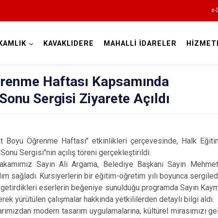
e-
KAMLIK
KAVAKLIDERE
MAHALLİ İDARELER
HİZMET
Muğla
ğrenme Haftası Kapsamında
 Sonu Sergisi Ziyarete Açıldı
u Öğrenme Haftası" etkinlikleri çerçevesinde, Halk Eğiti
 Sonu Sergisi"nin açılış töreni gerçekleştirildi.
Bodrum
z Sayın Ali Argama, Belediye Başkanı Sayın Mehmet De
Dalaman
ım sağladı. Kursiyerlerin bir eğitim-öğretim yılı boyunca sergile
Datça
 getirdikleri eserlerin beğeniye sunulduğu programda Sayın Kaym
erek yürütülen çalışmalar hakkında yetkililerden detaylı bilgi aldı.
Fethiye
ızdan modern tasarım uygulamalarına, kültürel mirasımızı gel