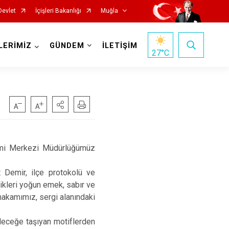
Devlet
İçişleri Bakanlığı
Muğla
LERİMİZ
GÜNDEM
İLETİŞİM
27
°C
mi Merkezi Müdürlüğümüz
Milas
mir, ilçe protokolü ve
Ortaca
dikleri yoğun emek, sabır ve
Ula
akamımız, sergi alanındaki
Yatağan
eceğe taşıyan motiflerden