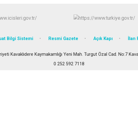
Kavaklıdere
Köyceğiz
Marmaris
at Bilgi Sistemi
Resmi Gazete
Açık Kapı
İlan 
iyeti Kavaklıdere Kaymakamlığı Yeni Mah. Turgut Özal Cad. No:7 Ka
0 252 592 7118