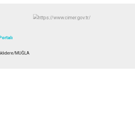
Seydikemer
Menteşe
Portalı
vaklıdere/MUĞLA