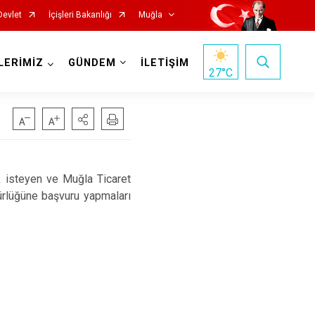
Devlet
İçişleri Bakanlığı
Muğla
LERİMİZ
GÜNDEM
İLETİŞİM
27
°C
 isteyen ve Muğla Ticaret
dürlüğüne başvuru yapmaları
Milas
Ortaca
Ula
Yatağan