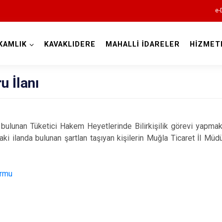
e-
KAMLIK
KAVAKLIDERE
MAHALLİ İDARELER
HİZMET
Muğla
u İlanı
ulunan Tüketici Hakem Heyetlerinde Bilirkişilik görevi yapmak
ki ilanda bulunan şartlan taşıyan kişilerin Muğla Ticaret İl Mü
Bodrum
Dalaman
ormu
Datça
Fethiye