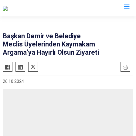
Muğla
Başkan Demir ve Belediye
Meclis Üyelerinden Kaymakam
Bodrum
Milas
Argama’ya Hayırlı Olsun Ziyareti
Dalaman
Ortaca
Datça
Ula
Fethiye
Yatağan
26.10.2024
Kavaklıdere
Seydikemer
Köyceğiz
Menteşe
Marmaris